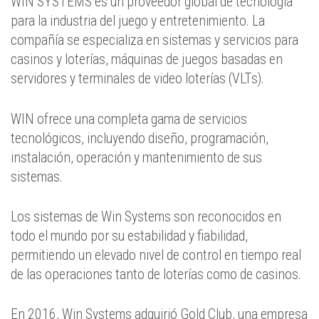
WIN SYSTEMS es un proveedor global de tecnología
para la industria del juego y entretenimiento. La
compañía se especializa en sistemas y servicios para
casinos y loterías, máquinas de juegos basadas en
servidores y terminales de video loterías (VLTs).
WIN ofrece una completa gama de servicios
tecnológicos, incluyendo diseño, programación,
instalación, operación y mantenimiento de sus
sistemas.
Los sistemas de Win Systems son reconocidos en
todo el mundo por su estabilidad y fiabilidad,
permitiendo un elevado nivel de control en tiempo real
de las operaciones tanto de loterías como de casinos.
En 2016, Win Systems adquirió Gold Club, una empresa