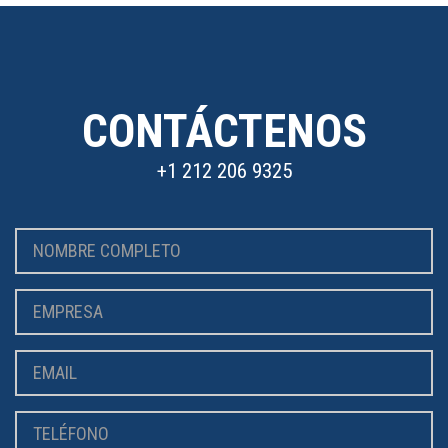
CONTÁCTENOS
+1 212 206 9325