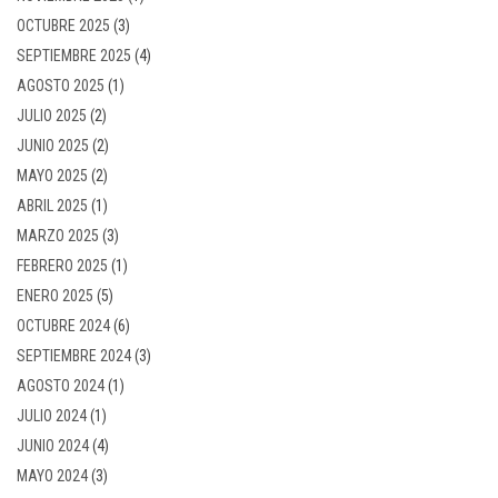
OCTUBRE 2025
(3)
SEPTIEMBRE 2025
(4)
AGOSTO 2025
(1)
JULIO 2025
(2)
JUNIO 2025
(2)
MAYO 2025
(2)
ABRIL 2025
(1)
MARZO 2025
(3)
FEBRERO 2025
(1)
ENERO 2025
(5)
OCTUBRE 2024
(6)
SEPTIEMBRE 2024
(3)
AGOSTO 2024
(1)
JULIO 2024
(1)
JUNIO 2024
(4)
MAYO 2024
(3)