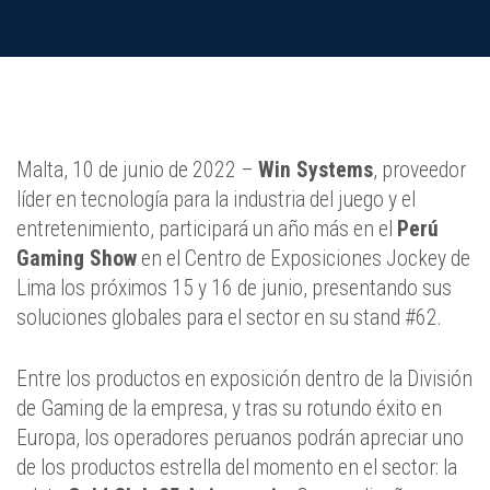
Malta, 10 de junio de 2022 –
Win Systems
, proveedor
líder en tecnología para la industria del juego y el
entretenimiento, participará un año más en el
Perú
Gaming Show
en el Centro de Exposiciones Jockey de
Lima los próximos 15 y 16 de junio, presentando sus
soluciones globales para el sector en su stand #62.
Entre los productos en exposición dentro de la División
de Gaming de la empresa, y tras su rotundo éxito en
Europa, los operadores peruanos podrán apreciar uno
de los productos estrella del momento en el sector: la