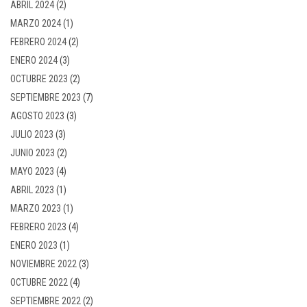
ABRIL 2024
(2)
MARZO 2024
(1)
FEBRERO 2024
(2)
ENERO 2024
(3)
OCTUBRE 2023
(2)
SEPTIEMBRE 2023
(7)
AGOSTO 2023
(3)
JULIO 2023
(3)
JUNIO 2023
(2)
MAYO 2023
(4)
ABRIL 2023
(1)
MARZO 2023
(1)
FEBRERO 2023
(4)
ENERO 2023
(1)
NOVIEMBRE 2022
(3)
OCTUBRE 2022
(4)
SEPTIEMBRE 2022
(2)