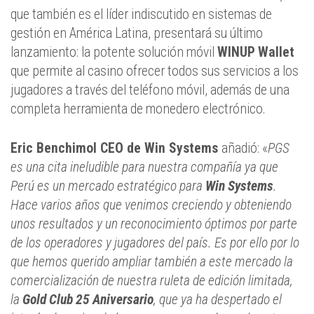
que también es el líder indiscutido en sistemas de
gestión en América Latina, presentará su último
lanzamiento: la potente solución móvil
WINUP
Wallet
que permite al casino ofrecer todos sus servicios a los
jugadores a través del teléfono móvil, además de una
completa herramienta de monedero electrónico.
Eric Benchimol CEO de Win Systems
añadió: «
PGS
es una cita ineludible para nuestra compañía ya que
Perú es un mercado estratégico para
Win Systems
.
Hace varios años que venimos creciendo y obteniendo
unos resultados y un reconocimiento óptimos por parte
de los operadores y jugadores del país. Es por ello por lo
que hemos querido ampliar también a este mercado la
comercialización de nuestra ruleta de edición limitada,
la
Gold Club 25 Aniversario
, que ya ha despertado el