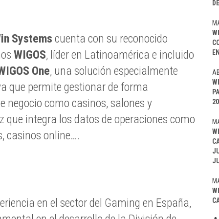
D
MA
W
in Systems
cuenta con su reconocido
C
nos
WIGOS
, líder en Latinoamérica e incluido
EN
WIGOS One
, una solución especialmente
AB
W
a que permite gestionar de forma
P
de negocio como casinos, salones y
20
ez que integra los datos de operaciones como
MA
W
, casinos online….
C
J
J
MA
W
riencia en el sector del Gaming en España,
C
mental en el desarrollo de la División de