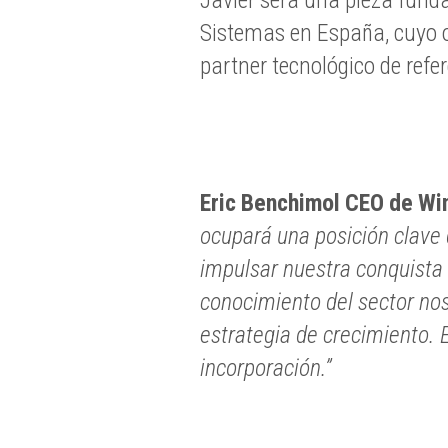
Sistemas en España, cuyo o
partner tecnológico de refer
Eric Benchimol CEO de Wi
ocupará una posición clave
impulsar nuestra conquista
conocimiento del sector nos
estrategia de crecimiento.
incorporación.”