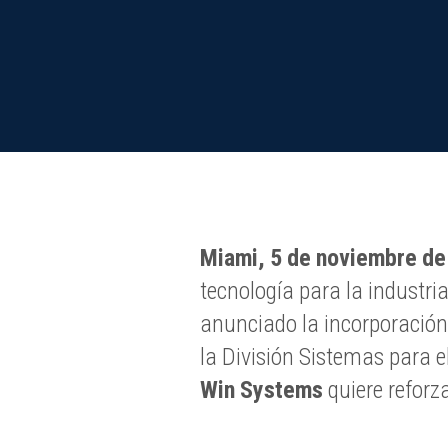
Miami,
5 de noviembre de
tecnología para la industria
anunciado la incorporació
la División Sistemas para e
Win Systems
quiere reforz