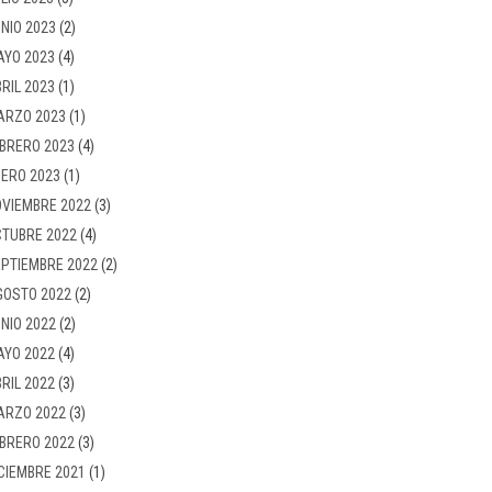
NIO 2023
(2)
AYO 2023
(4)
RIL 2023
(1)
ARZO 2023
(1)
BRERO 2023
(4)
ERO 2023
(1)
VIEMBRE 2022
(3)
TUBRE 2022
(4)
PTIEMBRE 2022
(2)
GOSTO 2022
(2)
NIO 2022
(2)
AYO 2022
(4)
RIL 2022
(3)
ARZO 2022
(3)
BRERO 2022
(3)
CIEMBRE 2021
(1)