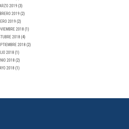
ARZO 2019
(3)
BRERO 2019
(2)
ERO 2019
(2)
VIEMBRE 2018
(1)
TUBRE 2018
(4)
PTIEMBRE 2018
(2)
LIO 2018
(1)
NIO 2018
(2)
AYO 2018
(1)