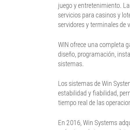
juego y entretenimiento. L
servicios para casinos y lo
servidores y terminales de v
WIN ofrece una completa ga
diseño, programación, inst
sistemas.
Los sistemas de Win Syste
estabilidad y fiabilidad, pe
tiempo real de las operacio
En 2016, Win Systems adqu