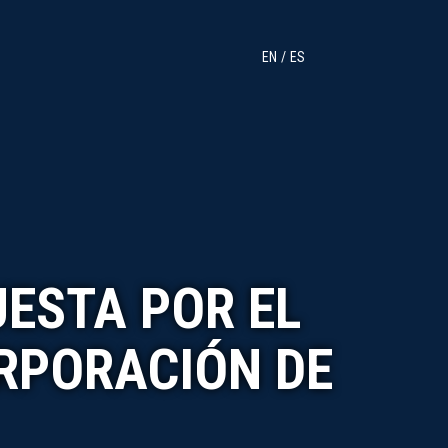
EN
ES
ESTA POR EL
RPORACIÓN DE