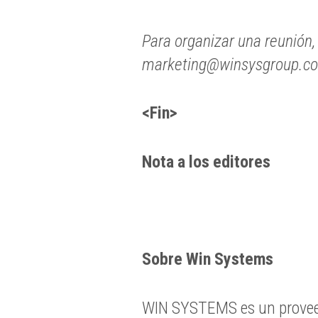
Para organizar una reunión,
marketing@winsysgroup.com
<Fin>
Nota a los editores
Sobre Win Systems
WIN SYSTEMS es un proveedo