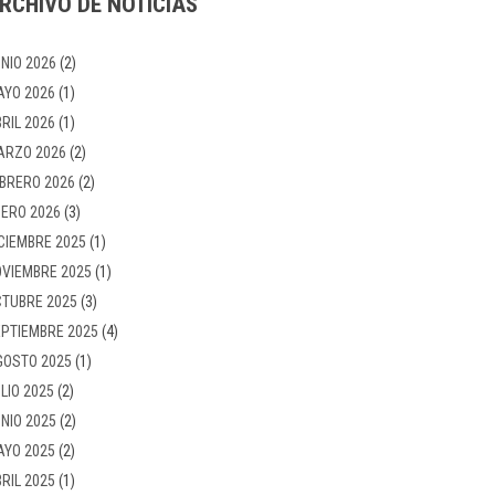
RCHIVO DE NOTICIAS
NIO 2026
(2)
AYO 2026
(1)
RIL 2026
(1)
ARZO 2026
(2)
BRERO 2026
(2)
ERO 2026
(3)
CIEMBRE 2025
(1)
VIEMBRE 2025
(1)
TUBRE 2025
(3)
PTIEMBRE 2025
(4)
GOSTO 2025
(1)
LIO 2025
(2)
NIO 2025
(2)
AYO 2025
(2)
RIL 2025
(1)