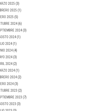
ARZO 2025
(3)
BRERO 2025
(1)
ERO 2025
(5)
TUBRE 2024
(6)
PTIEMBRE 2024
(3)
GOSTO 2024
(1)
LIO 2024
(1)
NIO 2024
(4)
AYO 2024
(3)
RIL 2024
(2)
ARZO 2024
(1)
BRERO 2024
(2)
ERO 2024
(3)
TUBRE 2023
(2)
PTIEMBRE 2023
(7)
GOSTO 2023
(3)
LIO 2023
(3)