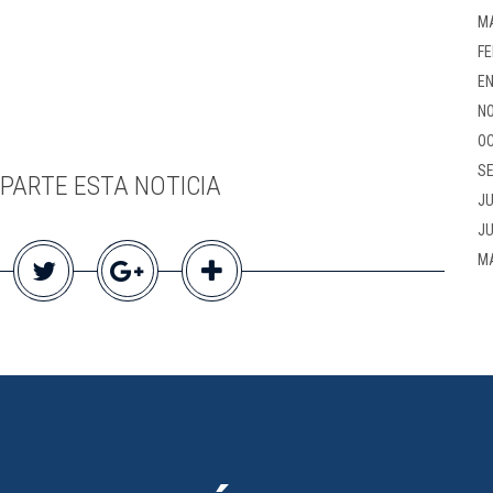
M
FE
EN
NO
OC
SE
PARTE ESTA NOTICIA
JU
JU
M