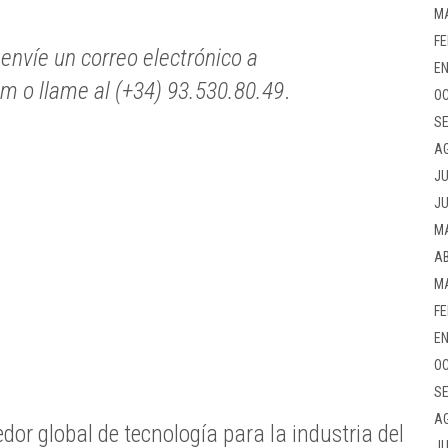
M
FE
 envíe un correo electrónico a
EN
 o llame al (+34) 93.530.80.49
.
OC
SE
A
JU
JU
M
AB
M
FE
EN
OC
SE
A
r global de tecnología para la industria del
JU