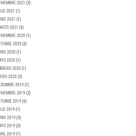
VIEMBRE 2021
(3)
LIO 2021
(1)
NIO 2021
(1)
ARZO 2021
(3)
VIEMBRE 2020
(1)
TUBRE 2020
(2)
NIO 2020
(1)
AYO 2020
(1)
BRERO 2020
(1)
ERO 2020
(3)
CIEMBRE 2019
(1)
VIEMBRE 2019
(2)
TUBRE 2019
(5)
LIO 2019
(1)
NIO 2019
(3)
AYO 2019
(3)
RIL 2019
(1)