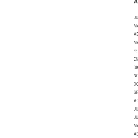
A
JU
M
AB
M
FE
EN
DI
NO
OC
SE
A
JU
JU
M
AB