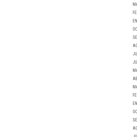
M
FE
EN
OC
SE
A
JU
JU
M
AB
M
FE
EN
OC
SE
A
JU