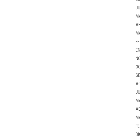
JU
M
AB
M
FE
EN
NO
OC
SE
A
JU
M
AB
M
FE
DI