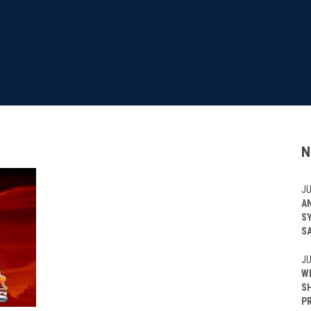
N
JU
A
S
S
JU
W
S
P