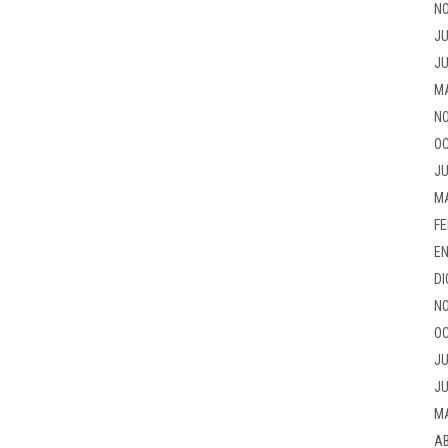
NO
JU
JU
M
NO
OC
JU
M
FE
EN
DI
NO
OC
JU
JU
M
AB