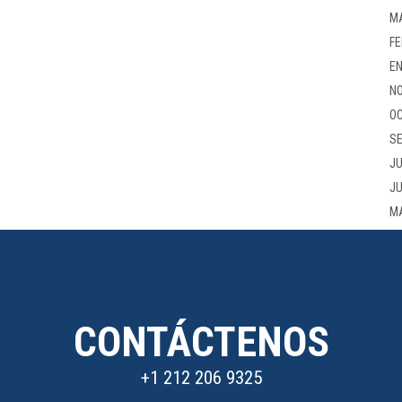
M
FE
EN
NO
OC
SE
JU
JU
M
CONTÁCTENOS
+1 212 206 9325