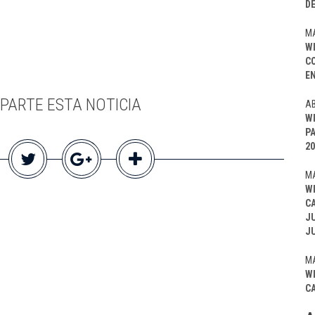
D
MA
W
C
EN
PARTE ESTA NOTICIA
AB
W
P
20
MA
W
C
J
J
MA
W
C