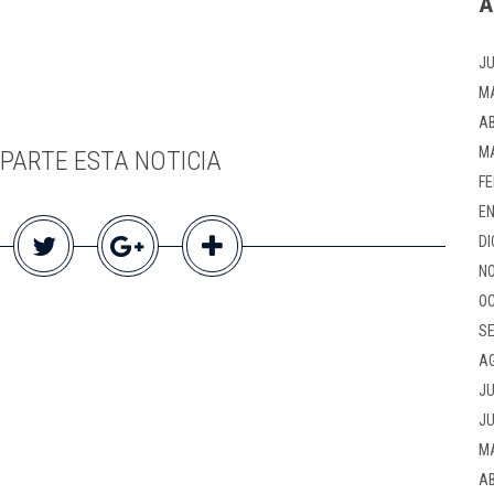
A
JU
M
AB
M
PARTE ESTA NOTICIA
FE
EN
DI
NO
OC
SE
A
JU
JU
M
AB