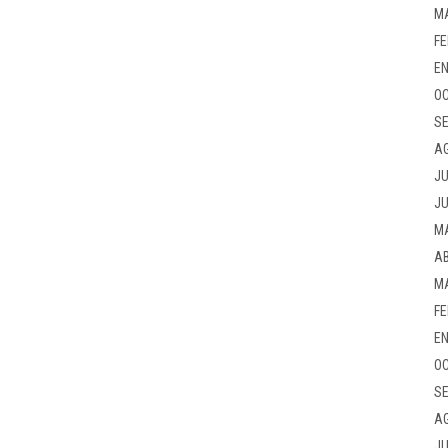
M
FE
EN
OC
SE
A
JU
JU
M
AB
M
FE
EN
OC
SE
A
JU