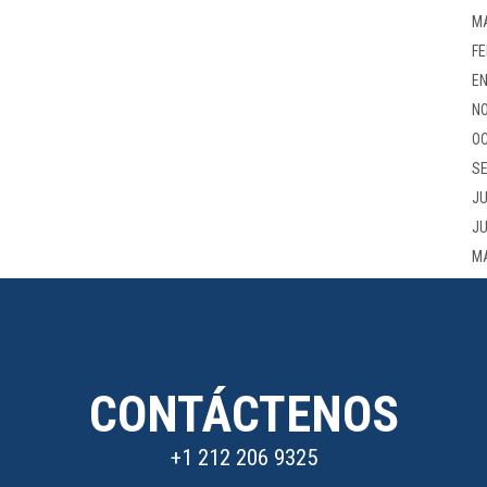
M
FE
EN
NO
OC
SE
JU
JU
M
CONTÁCTENOS
+1 212 206 9325