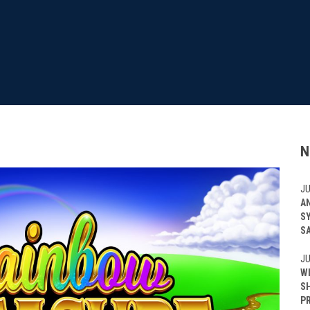
N
JU
A
S
S
JU
W
S
P