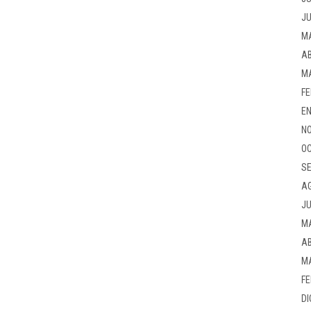
JU
M
AB
M
FE
EN
NO
OC
SE
A
JU
M
AB
M
FE
DI