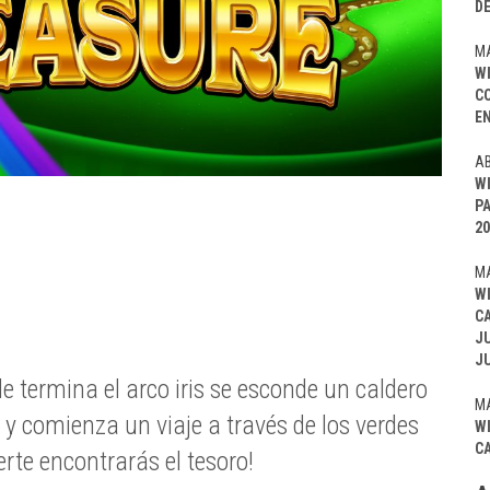
D
MA
W
C
EN
AB
W
P
20
MA
W
C
J
J
 termina el arco iris se esconde un caldero
MA
 y comienza un viaje a través de los verdes
W
C
rte encontrarás el tesoro!