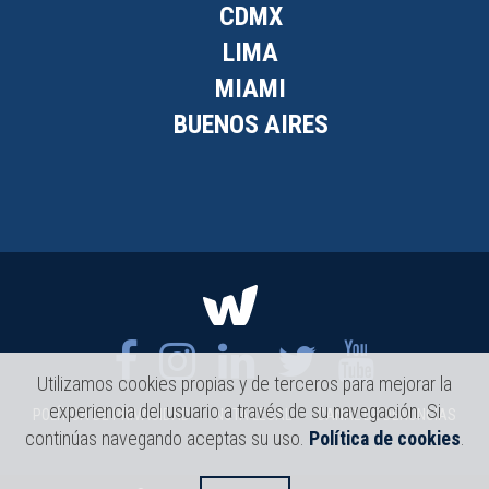
CDMX
LIMA
MIAMI
BUENOS AIRES
Utilizamos cookies propias y de terceros para mejorar la
experiencia del usuario a través de su navegación. Si
POLÍTICA DE PRIVACIDAD
NOTA LEGAL
CANAL DE DENUNCIAS
continúas navegando aceptas su uso.
Política de cookies
.