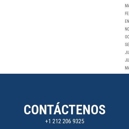
M
FE
EN
NO
OC
SE
JU
JU
M
CONTÁCTENOS
+1 212 206 9325