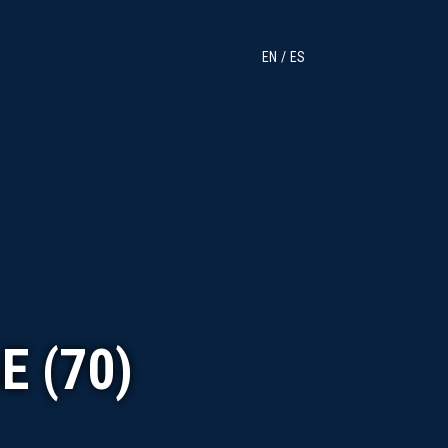
EN
ES
 (70)