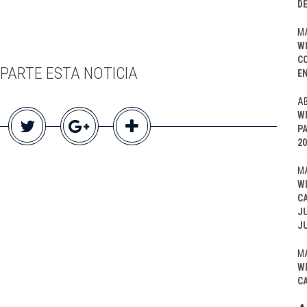
D
MA
W
C
PARTE ESTA NOTICIA
EN
AB
W
P
20
MA
W
C
J
J
MA
W
C