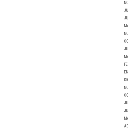
NO
JU
JU
M
NO
OC
JU
M
FE
EN
DI
NO
OC
JU
JU
M
AB