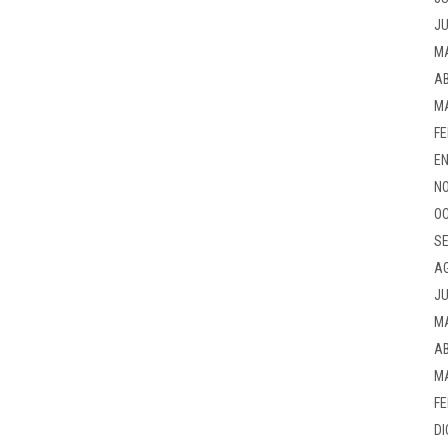
JU
M
AB
M
FE
EN
NO
OC
SE
A
JU
M
AB
M
FE
DI