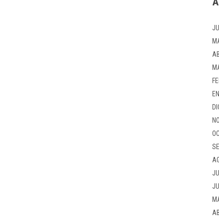
A
JU
M
AB
M
FE
EN
DI
NO
OC
SE
A
JU
JU
M
AB