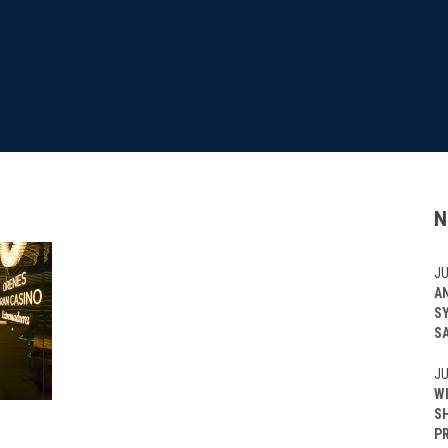
N
JU
A
S
S
JU
W
S
P