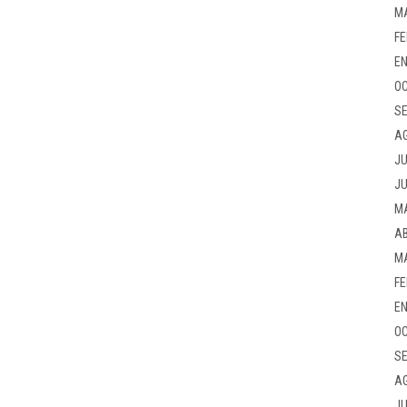
M
FE
EN
OC
SE
A
JU
JU
M
AB
M
FE
EN
OC
SE
A
JU