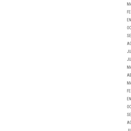
M
FE
EN
OC
SE
A
JU
JU
M
AB
M
FE
EN
OC
SE
A
JU