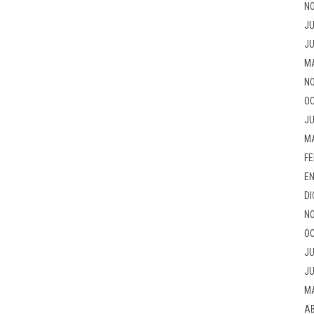
NO
JU
JU
M
NO
OC
JU
M
FE
EN
DI
NO
OC
JU
JU
M
AB