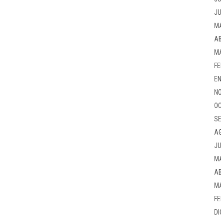
JU
M
AB
M
FE
EN
NO
OC
SE
A
JU
M
AB
M
FE
DI