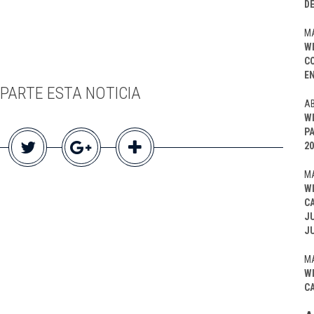
D
MA
W
C
EN
PARTE ESTA NOTICIA
AB
W
P
20
MA
W
C
J
J
MA
W
C