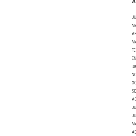
A
JU
M
AB
M
FE
EN
DI
NO
OC
SE
A
JU
JU
M
AB