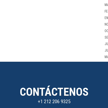
M
FE
EN
NO
OC
SE
JU
JU
M
CONTÁCTENOS
+1 212 206 9325