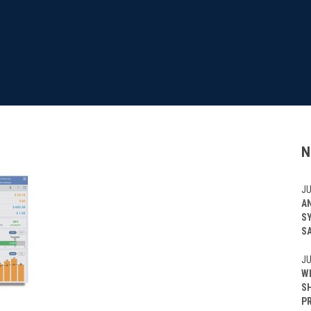
N
JU
A
S
S
JU
W
S
P