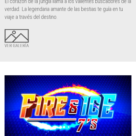
El corazón de la jungla llama a los valientes buscadores de la
verdad. La legendaria amante de las bestias te guía en tu
viaje a través del destino.