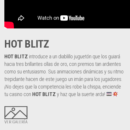
HOT BLITZ
HOT BLITZ
introduce a un diablillo juguetón que los guiará
hacia tres brillantes ollas de oro, con premios tan ardientes
como su entusiasmo. Sus animaciones dinámicas y su ritmo
trepidante hacen de este juego un imán para los jugadores.
¡No dejes que la competencia les robe la chispa, enciende
tu casino con
HOT BLITZ
y haz que la suerte arda!