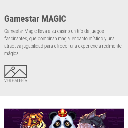
Gamestar MAGIC
Gamestar Magic lleva a su casino un trío de juegos
fascinantes, que combinan magia, encanto místico y una
atractiva jugabilidad para ofrecer una experiencia realmente
mágica.