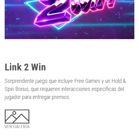
Link 2 Win
Sorprendente juego que incluye Free Games y un Hold &
Spin Bonus, que requieren interacciones específicas del
jugador para entregar premios.