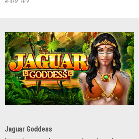
Jaguar Goddess