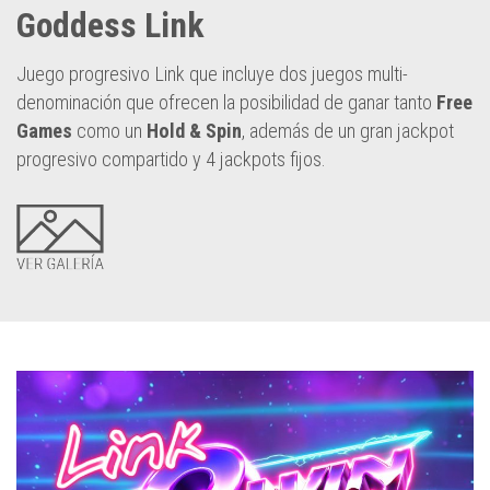
Goddess Link
Juego progresivo Link que incluye dos juegos multi-
denominación que ofrecen la posibilidad de ganar tanto
Free
Games
como un
Hold & Spin
, además de un gran jackpot
progresivo compartido y 4 jackpots fijos.