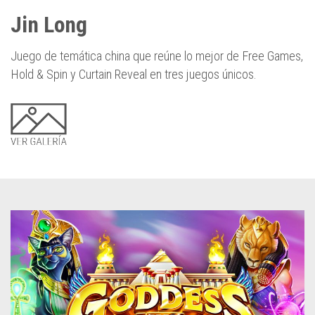
Jin Long
Juego de temática china que reúne lo mejor de Free Games,
Hold & Spin y Curtain Reveal en tres juegos únicos.