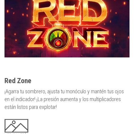
Red Zone
¡Agarra tu sombrero, ajusta tu monóculo y mantén tus ojos
en el indicador! ¡La presión aumenta y los multiplicadores
están listos para explotar!