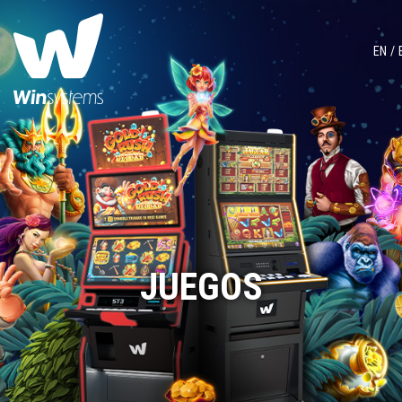
EN
JUEGOS