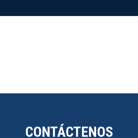
CONTÁCTENOS