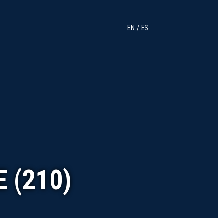
EN
ES
 (210)