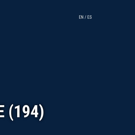
EN
ES
 (194)