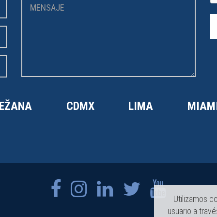
EŽANA
CDMX
LIMA
MIAM
Utilizamos co
usuario a trav