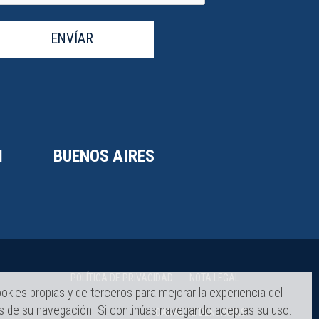
ENVÍAR
I
BUENOS AIRES
POLÍTICA DE PRIVACIDAD
NOTA LEGAL
okies propias y de terceros para mejorar la experiencia del
és de su navegación. Si continúas navegando aceptas su uso.
CANAL DE DENUNCIAS