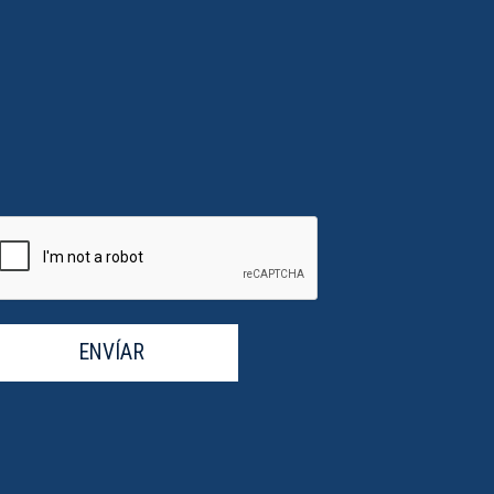
ENVÍAR