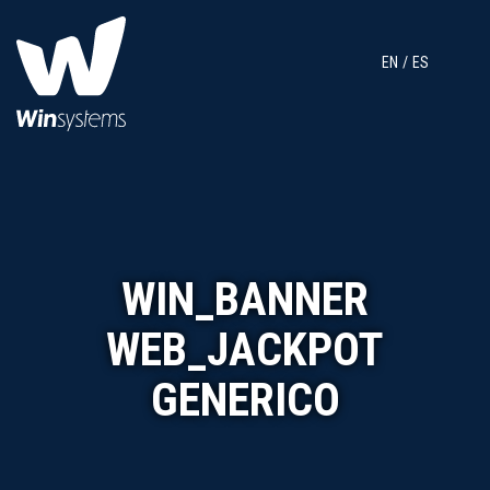
EN
ES
WIN_BANNER
WEB_JACKPOT
GENERICO