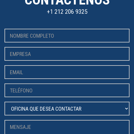
+1 212 206 9325