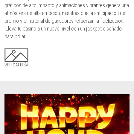
gráficos de alto impacto y animaciones vibrantes genera una
atmósfera de alta emoción, mientras que la anticipación del
premio y el historial de ganadores refuerzan la fidelización.
¡Lleva tu casino a un nuevo nivel con un jackpot diseñado
para brillar!