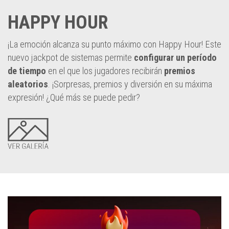
HAPPY HOUR
¡La emoción alcanza su punto máximo con Happy Hour! Este
nuevo jackpot de sistemas permite
configurar un período
de tiempo
en el que los jugadores recibirán
premios
aleatorios
. ¡Sorpresas, premios y diversión en su máxima
expresión! ¿Qué más se puede pedir?