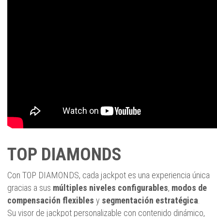
TOP DIAMONDS
Con TOP DIAMONDS, cada jackpot es una experiencia única
gracias a sus
múltiples niveles configurables
,
modos de
compensación flexibles
y
segmentación estratégica
.
Su visor de jackpot personalizable con contenido dinámico,