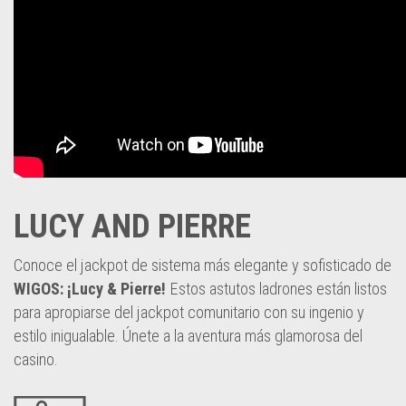
LUCY AND PIERRE
Conoce el jackpot de sistema más elegante y sofisticado de
WIGOS: ¡Lucy & Pierre!
Estos astutos ladrones están listos
para apropiarse del jackpot comunitario con su ingenio y
estilo inigualable. Únete a la aventura más glamorosa del
casino.