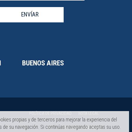
ENVÍAR
I
BUENOS AIRES
POLÍTICA DE PRIVACIDAD
NOTA LEGAL
okies propias y de terceros para mejorar la experiencia del
és de su navegación. Si continúas navegando aceptas su uso.
CANAL DE DENUNCIAS