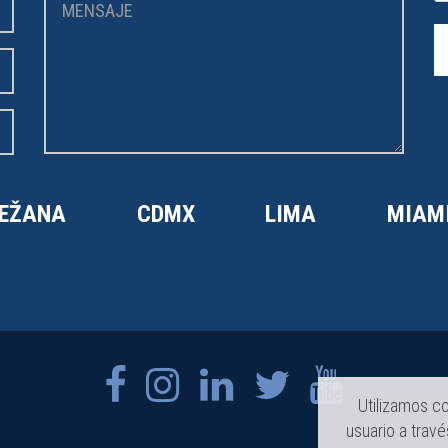
EŽANA
CDMX
LIMA
MIAM
Utilizamos co
usuario a trav