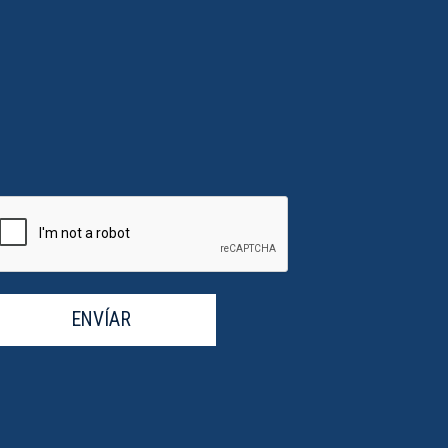
ENVÍAR