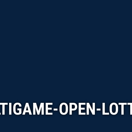
TIGAME-OPEN-LOT