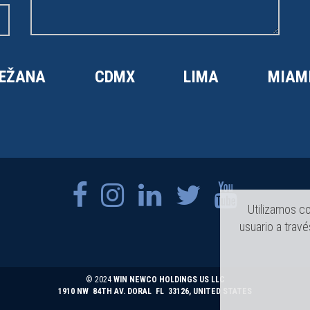
EŽANA
CDMX
LIMA
MIAM
Utilizamos co
usuario a trav
© 2024
WIN NEWCO HOLDINGS US LLC
1910 NW 84TH AV. DORAL FL 33126, UNITED STATES