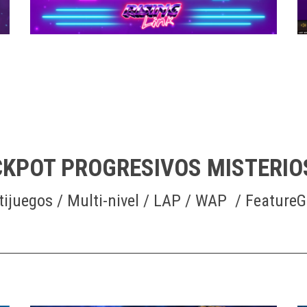
CKPOT PROGRESIVOS MISTERIO
tijuegos / Multi-nivel / LAP / WAP / Feature