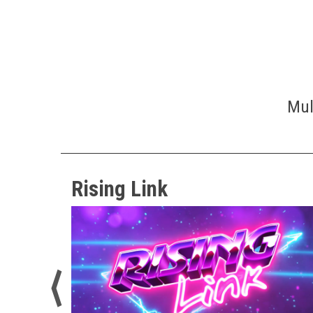
Mul
Rising Link
⟨