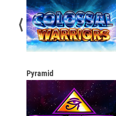
⟨
Pyramid