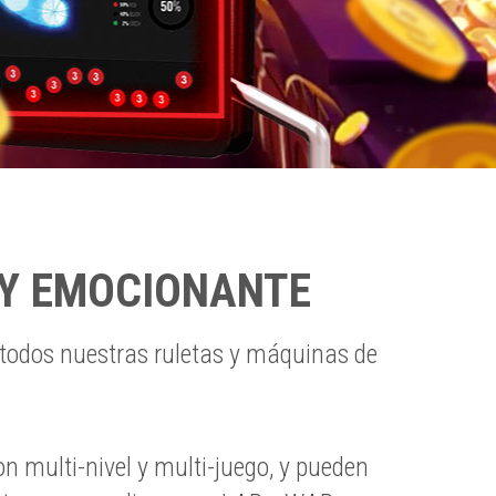
 Y EMOCIONANTE
 todos nuestras ruletas y máquinas de
n multi-nivel y multi-juego, y pueden