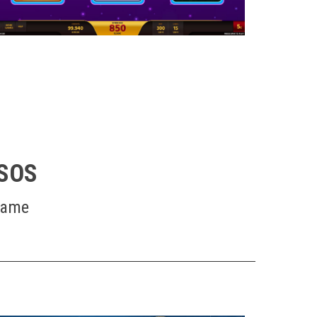
SOS
Game