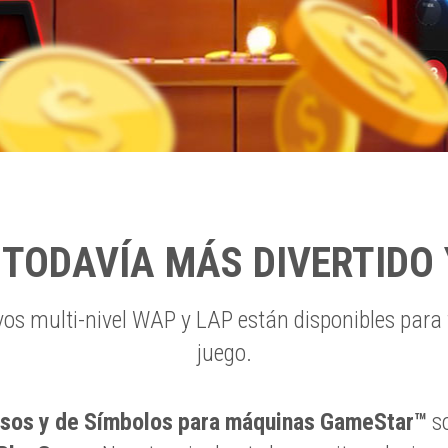
 TODAVÍA MÁS DIVERTIDO
ivos multi-nivel WAP y LAP están disponibles para
juego.
osos y de Símbolos para máquinas GameStar™
so