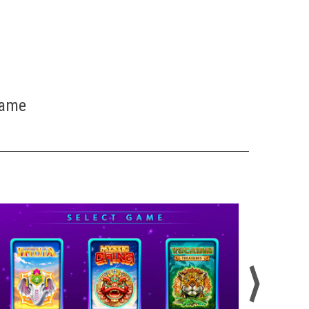
Game
⟩