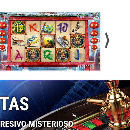
⟩
ETAS
RESIVO MISTERIOSO