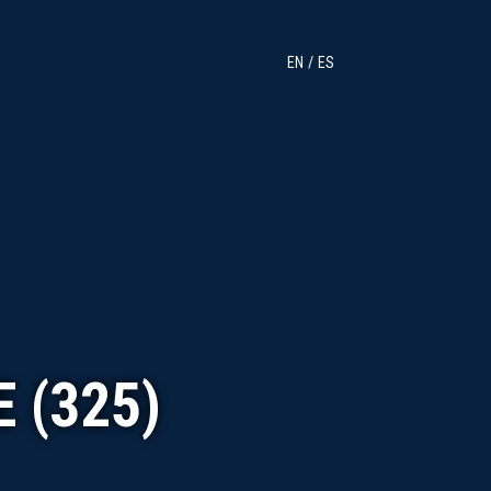
EN
ES
 (325)