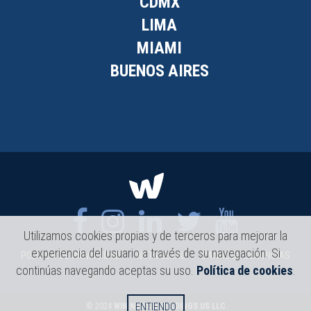
CDMX
LIMA
MIAMI
BUENOS AIRES
Utilizamos cookies propias y de terceros para mejorar la
experiencia del usuario a través de su navegación. Si
POLÍTICA DE PRIVACIDAD
NOTA LEGAL
CANAL DE DENUNCIAS
continúas navegando aceptas su uso.
Política de cookies
.
ENTIENDO
© 2024
WIN NEWCO HOLDINGS US LLC