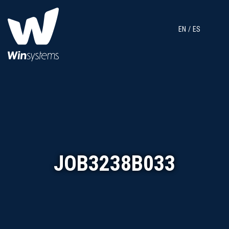
EN
ES
JOB3238B033