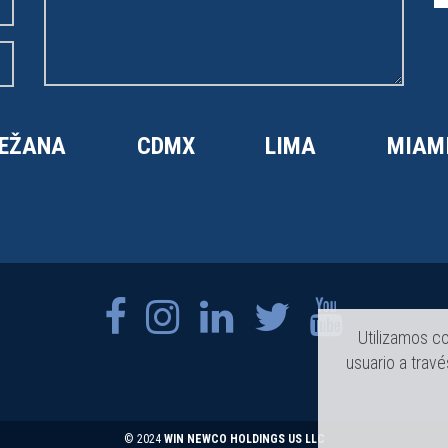
EŽANA
CDMX
LIMA
MIAM
Utilizamos co
usuario a trav
© 2024
WIN NEWCO HOLDINGS US LLC