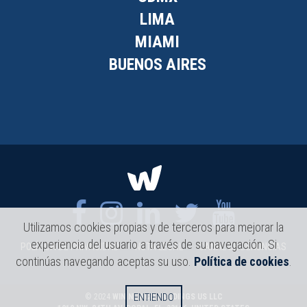
LIMA
MIAMI
BUENOS AIRES
Utilizamos cookies propias y de terceros para mejorar la
experiencia del usuario a través de su navegación. Si
POLÍTICA DE PRIVACIDAD
NOTA LEGAL
CANAL DE DENUNCIAS
continúas navegando aceptas su uso.
Política de cookies
.
ENTIENDO
© 2024
WIN NEWCO HOLDINGS US LLC